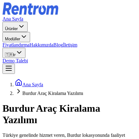
Ana Sayfa
Ürünler
Modüller
Fiyatlandırma
Hakkımızda
Blog
İletişim
🇹🇷
tr
Demo Talebi
Ana Sayfa
Burdur Araç Kiralama Yazılımı
Burdur
Araç Kiralama
Yazılımı
Türkiye genelinde hizmet veren, Burdur lokasyonunda faaliyet