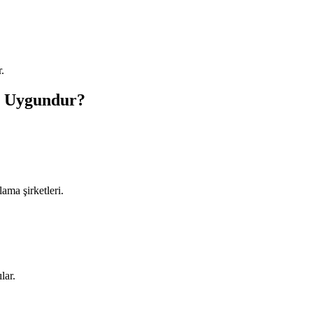
r.
n Uygundur?
ama şirketleri.
lar.