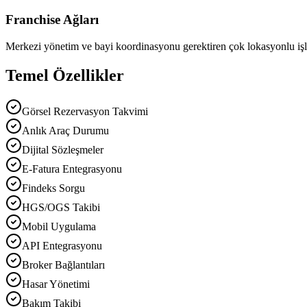
Franchise Ağları
Merkezi yönetim ve bayi koordinasyonu gerektiren çok lokasyonlu işl
Temel Özellikler
Görsel Rezervasyon Takvimi
Anlık Araç Durumu
Dijital Sözleşmeler
E-Fatura Entegrasyonu
Findeks Sorgu
HGS/OGS Takibi
Mobil Uygulama
API Entegrasyonu
Broker Bağlantıları
Hasar Yönetimi
Bakım Takibi