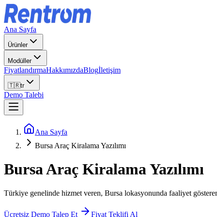
Ana Sayfa
Ürünler
Modüller
Fiyatlandırma
Hakkımızda
Blog
İletişim
🇹🇷
tr
Demo Talebi
Ana Sayfa
Bursa Araç Kiralama Yazılımı
Bursa
Araç Kiralama Yazılımı
Türkiye genelinde hizmet veren, Bursa lokasyonunda faaliyet gösteren re
Ücretsiz Demo Talep Et
Fiyat Teklifi Al