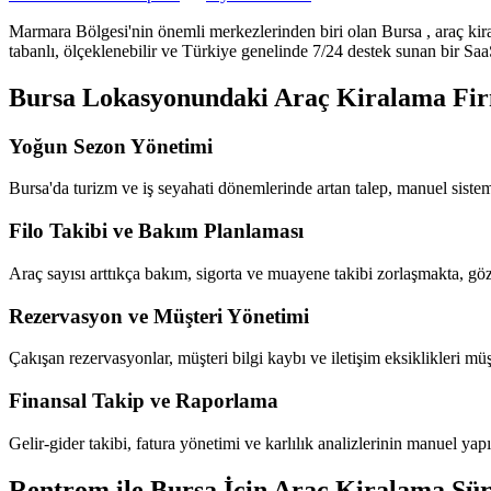
Marmara Bölgesi'nin önemli merkezlerinden biri olan Bursa
, araç ki
tabanlı, ölçeklenebilir ve Türkiye genelinde 7/24 destek sunan bir SaaS
Bursa Lokasyonundaki Araç Kiralama Firm
Yoğun Sezon Yönetimi
Bursa'da turizm ve iş seyahati dönemlerinde artan talep, manuel siste
Filo Takibi ve Bakım Planlaması
Araç sayısı arttıkça bakım, sigorta ve muayene takibi zorlaşmakta, göz
Rezervasyon ve Müşteri Yönetimi
Çakışan rezervasyonlar, müşteri bilgi kaybı ve iletişim eksiklikleri m
Finansal Takip ve Raporlama
Gelir-gider takibi, fatura yönetimi ve karlılık analizlerinin manuel y
Rentrom ile Bursa İçin Araç Kiralama Sür