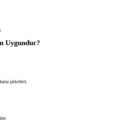
r.
çin Uygundur?
ama şirketleri.
lar.