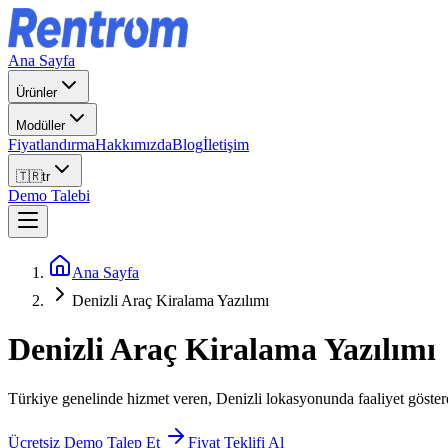
Ana Sayfa
Ürünler
Modüller
Fiyatlandırma
Hakkımızda
Blog
İletişim
🇹🇷
tr
Demo Talebi
Ana Sayfa
Denizli Araç Kiralama Yazılımı
Denizli
Araç Kiralama Yazılımı
Türkiye genelinde hizmet veren, Denizli lokasyonunda faaliyet gösteren r
Ücretsiz Demo Talep Et
Fiyat Teklifi Al