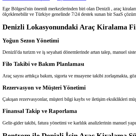
Ege Bölgesi'nin önemli merkezlerinden biri olan Denizli
, araç kirala
ölçeklenebilir ve Türkiye genelinde 7/24 destek sunan bir SaaS çözümü 
Denizli Lokasyonundaki Araç Kiralama Fir
Yoğun Sezon Yönetimi
Denizli'da turizm ve iş seyahati dönemlerinde artan talep, manuel sist
Filo Takibi ve Bakım Planlaması
Araç sayısı arttıkça bakım, sigorta ve muayene takibi zorlaşmakta, göz
Rezervasyon ve Müşteri Yönetimi
Çakışan rezervasyonlar, müşteri bilgi kaybı ve iletişim eksiklikleri m
Finansal Takip ve Raporlama
Gelir-gider takibi, fatura yönetimi ve karlılık analizlerinin manuel y
Rentrom ile Denizli İçin Araç Kiralama Sü