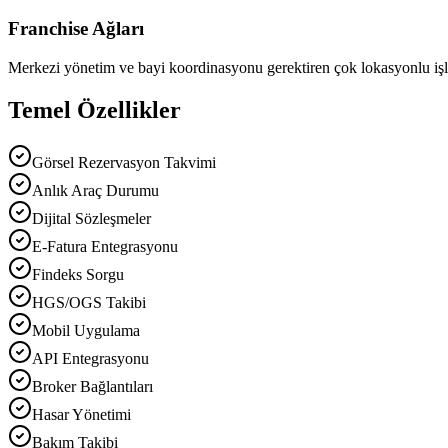
Franchise Ağları
Merkezi yönetim ve bayi koordinasyonu gerektiren çok lokasyonlu işl
Temel Özellikler
Görsel Rezervasyon Takvimi
Anlık Araç Durumu
Dijital Sözleşmeler
E-Fatura Entegrasyonu
Findeks Sorgu
HGS/OGS Takibi
Mobil Uygulama
API Entegrasyonu
Broker Bağlantıları
Hasar Yönetimi
Bakım Takibi