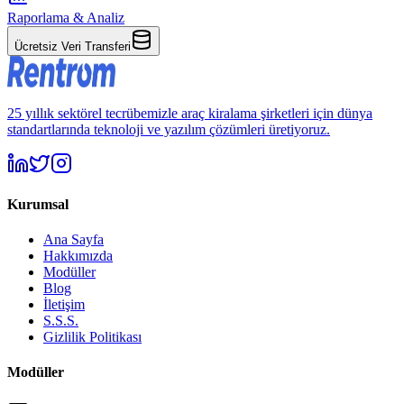
Raporlama & Analiz
Ücretsiz Veri Transferi
25 yıllık sektörel tecrübemizle araç kiralama şirketleri için dünya
standartlarında teknoloji ve yazılım çözümleri üretiyoruz.
Kurumsal
Ana Sayfa
Hakkımızda
Modüller
Blog
İletişim
S.S.S.
Gizlilik Politikası
Modüller