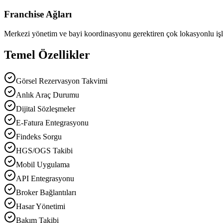
Franchise Ağları
Merkezi yönetim ve bayi koordinasyonu gerektiren çok lokasyonlu işl
Temel Özellikler
Görsel Rezervasyon Takvimi
Anlık Araç Durumu
Dijital Sözleşmeler
E-Fatura Entegrasyonu
Findeks Sorgu
HGS/OGS Takibi
Mobil Uygulama
API Entegrasyonu
Broker Bağlantıları
Hasar Yönetimi
Bakım Takibi