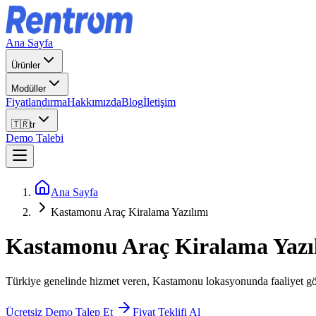
Ana Sayfa
Ürünler
Modüller
Fiyatlandırma
Hakkımızda
Blog
İletişim
🇹🇷
tr
Demo Talebi
Ana Sayfa
Kastamonu Araç Kiralama Yazılımı
Kastamonu
Araç Kiralama Yazı
Türkiye genelinde hizmet veren, Kastamonu lokasyonunda faaliyet göstere
Ücretsiz Demo Talep Et
Fiyat Teklifi Al