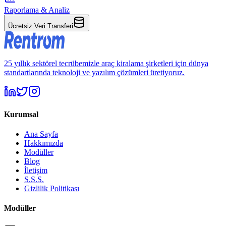
Raporlama & Analiz
Ücretsiz Veri Transferi
25 yıllık sektörel tecrübemizle araç kiralama şirketleri için dünya
standartlarında teknoloji ve yazılım çözümleri üretiyoruz.
Kurumsal
Ana Sayfa
Hakkımızda
Modüller
Blog
İletişim
S.S.S.
Gizlilik Politikası
Modüller