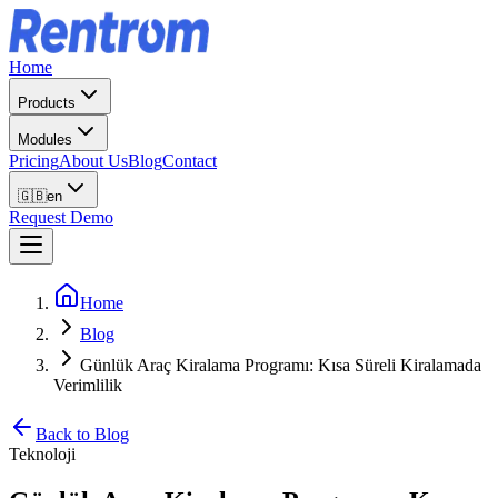
Home
Products
Modules
Pricing
About Us
Blog
Contact
🇬🇧
en
Request Demo
Home
Blog
Günlük Araç Kiralama Programı: Kısa Süreli Kiralamada
Verimlilik
Back to Blog
Teknoloji