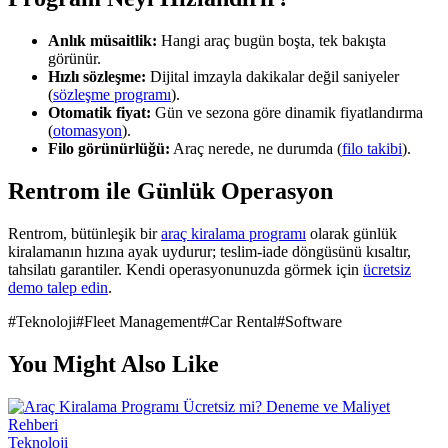
Anlık müsaitlik:
Hangi araç bugün boşta, tek bakışta
görünür.
Hızlı sözleşme:
Dijital imzayla dakikalar değil saniyeler
(
sözleşme programı
).
Otomatik fiyat:
Gün ve sezona göre dinamik fiyatlandırma
(
otomasyon
).
Filo görünürlüğü:
Araç nerede, ne durumda (
filo takibi
).
Rentrom ile Günlük Operasyon
Rentrom, bütünleşik bir
araç kiralama programı
olarak günlük
kiralamanın hızına ayak uydurur; teslim-iade döngüsünü kısaltır,
tahsilatı garantiler. Kendi operasyonunuzda görmek için
ücretsiz
demo talep edin
.
#
Teknoloji
#
Fleet Management
#
Car Rental
#
Software
You Might Also Like
Teknoloji