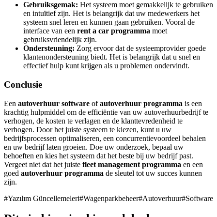
Gebruiksgemak:
Het systeem moet gemakkelijk te gebruiken
en intuïtief zijn. Het is belangrijk dat uw medewerkers het
systeem snel leren en kunnen gaan gebruiken. Vooral de
interface van een
rent a car programma
moet
gebruiksvriendelijk zijn.
Ondersteuning:
Zorg ervoor dat de systeemprovider goede
klantenondersteuning biedt. Het is belangrijk dat u snel en
effectief hulp kunt krijgen als u problemen ondervindt.
Conclusie
Een
autoverhuur software
of
autoverhuur programma
is een
krachtig hulpmiddel om de efficiëntie van uw autoverhuurbedrijf te
verhogen, de kosten te verlagen en de klanttevredenheid te
verhogen. Door het juiste systeem te kiezen, kunt u uw
bedrijfsprocessen optimaliseren, een concurrentievoordeel behalen
en uw bedrijf laten groeien. Doe uw onderzoek, bepaal uw
behoeften en kies het systeem dat het beste bij uw bedrijf past.
Vergeet niet dat het juiste
fleet management programma
en een
goed
autoverhuur programma
de sleutel tot uw succes kunnen
zijn.
#
Yazılım Güncellemeleri
#
Wagenparkbeheer
#
Autoverhuur
#
Software