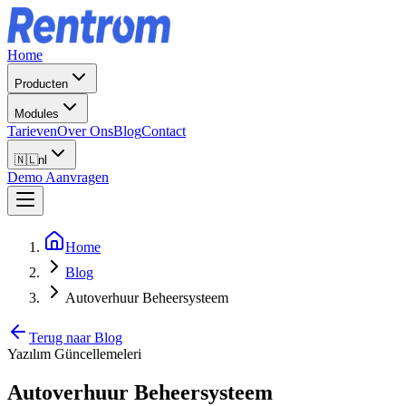
Home
Producten
Modules
Tarieven
Over Ons
Blog
Contact
🇳🇱
nl
Demo Aanvragen
Home
Blog
Autoverhuur Beheersysteem
Terug naar Blog
Yazılım Güncellemeleri
Autoverhuur Beheersysteem