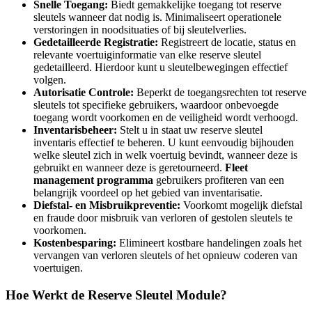
Snelle Toegang:
Biedt gemakkelijke toegang tot reserve
sleutels wanneer dat nodig is. Minimaliseert operationele
verstoringen in noodsituaties of bij sleutelverlies.
Gedetailleerde Registratie:
Registreert de locatie, status en
relevante voertuiginformatie van elke reserve sleutel
gedetailleerd. Hierdoor kunt u sleutelbewegingen effectief
volgen.
Autorisatie Controle:
Beperkt de toegangsrechten tot reserve
sleutels tot specifieke gebruikers, waardoor onbevoegde
toegang wordt voorkomen en de veiligheid wordt verhoogd.
Inventarisbeheer:
Stelt u in staat uw reserve sleutel
inventaris effectief te beheren. U kunt eenvoudig bijhouden
welke sleutel zich in welk voertuig bevindt, wanneer deze is
gebruikt en wanneer deze is geretourneerd.
Fleet
management programma
gebruikers profiteren van een
belangrijk voordeel op het gebied van inventarisatie.
Diefstal- en Misbruikpreventie:
Voorkomt mogelijk diefstal
en fraude door misbruik van verloren of gestolen sleutels te
voorkomen.
Kostenbesparing:
Elimineert kostbare handelingen zoals het
vervangen van verloren sleutels of het opnieuw coderen van
voertuigen.
Hoe Werkt de Reserve Sleutel Module?