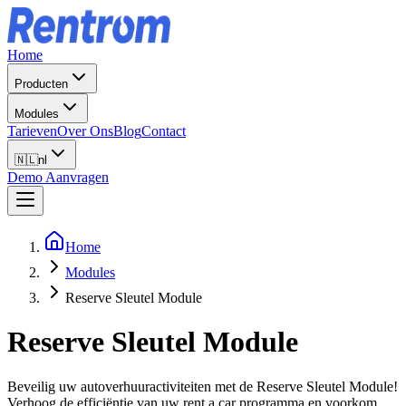
Home
Producten
Modules
Tarieven
Over Ons
Blog
Contact
🇳🇱
nl
Demo Aanvragen
Home
Modules
Reserve Sleutel Module
Reserve Sleutel Module
Beveilig uw autoverhuuractiviteiten met de Reserve Sleutel Module!
Verhoog de efficiëntie van uw rent a car programma en voorkom