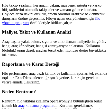
Filo takip yazılımı
, her aracın bakım, muayene, sigorta ve kasko
bitiş tarihlerini otomatik takip eder ve zamanı gelince hatırlatır.
Böylece arıza riskini düşürür, aracın ömrünü uzatır ve beklenmedik
duruşların önüne geçersiniz. Filoyu uçtan uca yönetmek için
filo
yönetim programı
özellikleriyle birlikte çalışır.
Maliyet, Yakıt ve Kullanım Analizi
Araç başına yakıt, bakım, sigorta ve amortisman maliyetlerini görür;
hangi araç kâr ediyor, hangisi zarar yazıyor anlarsınız. Kullanım
(doluluk) oranı düşük araçları tespit eder, filonuzu doğru büyüklükte
tutarsınız.
Raporlama ve Karar Desteği
Filo performansı, araç bazlı kârlılık ve kullanım raporları tek ekranda
toplanır. Excel'de saatlerce uğraşmak yerine, karar için gereken
veriye anında ulaşırsınız.
Neden Rentrom?
Rentrom, filo takibini kiralama operasyonuyla bütünleştiren bulut
tabanlı bir
araç kiralama programı
dır. Kurulum gerektirmez;