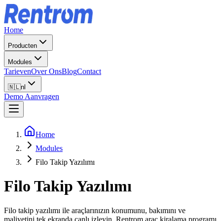
Home
Producten
Modules
Tarieven
Over Ons
Blog
Contact
🇳🇱
nl
Demo Aanvragen
Home
Modules
Filo Takip Yazılımı
Filo Takip Yazılımı
Filo takip yazılımı ile araçlarınızın konumunu, bakımını ve
maliyetini tek ekranda canlı izleyin. Rentrom araç kiralama programı