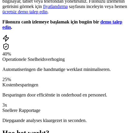
bilgisayar, tablet veya telefondan yönetirsiniz. Filonuzu izlemenin
getirisini görmek için
fiyatlandırma
sayfasını inceleyin veya hemen
ücretsiz demo talep edin
.
Filonuzu canlı izlemeye başlamak için bugün bir
demo talep
edin
.
40%
Operationele Snelheidsverhoging
Automatiseringen die handmatige werklast minimaliseren.
25%
Kostenbesparingen
Besparingen door efficiëntie in onderhoud en personeel.
3x
Snellere Rapportage
Diepgaande analyses klaargezet in seconden.
Hoe het werkt?