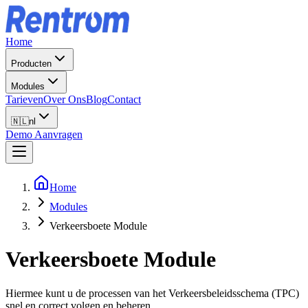
Home
Producten
Modules
Tarieven
Over Ons
Blog
Contact
🇳🇱
nl
Demo Aanvragen
Home
Modules
Verkeersboete Module
Verkeersboete Module
Hiermee kunt u de processen van het Verkeersbeleidsschema (TPC)
snel en correct volgen en beheren.