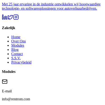
Met 25 jaar ervaring in de industrie ontwikkelen wij hoogwaardige
technologie- en softwareoplossingen voor autoverhuurbedrijven.
Zakelijk
Home
Over Ons
Modules
Blog
Contact
S.S.V.
Privacybeleid
Modules
E-mail
info@rentrom.com