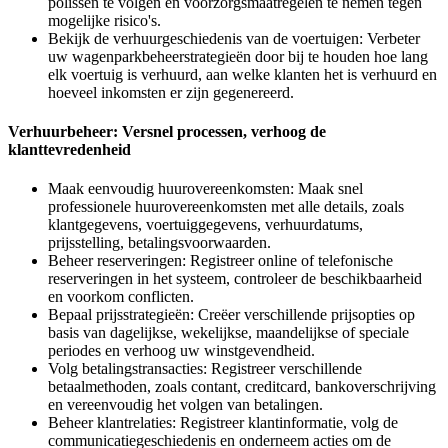
polissen te volgen en voorzorgsmaatregelen te nemen tegen
mogelijke risico's.
Bekijk de verhuurgeschiedenis van de voertuigen: Verbeter
uw wagenparkbeheerstrategieën door bij te houden hoe lang
elk voertuig is verhuurd, aan welke klanten het is verhuurd en
hoeveel inkomsten er zijn gegenereerd.
Verhuurbeheer: Versnel processen, verhoog de
klanttevredenheid
Maak eenvoudig huurovereenkomsten: Maak snel
professionele huurovereenkomsten met alle details, zoals
klantgegevens, voertuiggegevens, verhuurdatums,
prijsstelling, betalingsvoorwaarden.
Beheer reserveringen: Registreer online of telefonische
reserveringen in het systeem, controleer de beschikbaarheid
en voorkom conflicten.
Bepaal prijsstrategieën: Creëer verschillende prijsopties op
basis van dagelijkse, wekelijkse, maandelijkse of speciale
periodes en verhoog uw winstgevendheid.
Volg betalingstransacties: Registreer verschillende
betaalmethoden, zoals contant, creditcard, bankoverschrijving
en vereenvoudig het volgen van betalingen.
Beheer klantrelaties: Registreer klantinformatie, volg de
communicatiegeschiedenis en onderneem acties om de