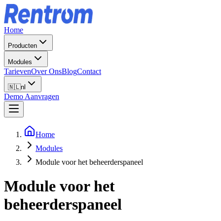
Home
Producten
Modules
Tarieven
Over Ons
Blog
Contact
🇳🇱
nl
Demo Aanvragen
Home
Modules
Module voor het beheerderspaneel
Module voor het
beheerderspaneel