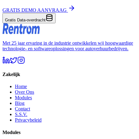
GRATIS DEMO AANVRAAG
Gratis Data-overdracht
Met 25 jaar ervaring in de industrie ontwikkelen wij hoogwaardige
technologie- en softwareoplossingen voor autoverhuurbedrijven.
Zakelijk
Home
Over Ons
Modules
Blog
Contact
S.S.V.
Privacybeleid
Modules