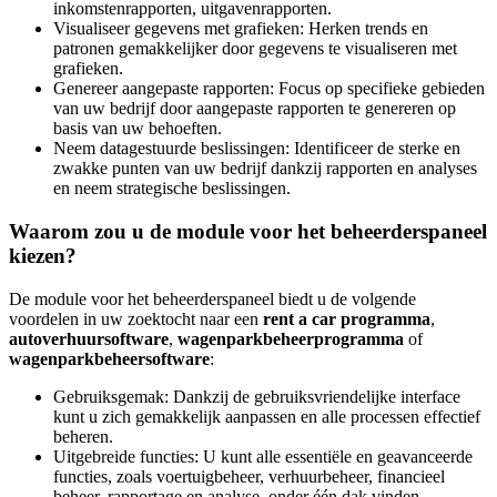
inkomstenrapporten, uitgavenrapporten.
Visualiseer gegevens met grafieken: Herken trends en
patronen gemakkelijker door gegevens te visualiseren met
grafieken.
Genereer aangepaste rapporten: Focus op specifieke gebieden
van uw bedrijf door aangepaste rapporten te genereren op
basis van uw behoeften.
Neem datagestuurde beslissingen: Identificeer de sterke en
zwakke punten van uw bedrijf dankzij rapporten en analyses
en neem strategische beslissingen.
Waarom zou u de module voor het beheerderspaneel
kiezen?
De module voor het beheerderspaneel biedt u de volgende
voordelen in uw zoektocht naar een
rent a car programma
,
autoverhuursoftware
,
wagenparkbeheerprogramma
of
wagenparkbeheersoftware
:
Gebruiksgemak: Dankzij de gebruiksvriendelijke interface
kunt u zich gemakkelijk aanpassen en alle processen effectief
beheren.
Uitgebreide functies: U kunt alle essentiële en geavanceerde
functies, zoals voertuigbeheer, verhuurbeheer, financieel
beheer, rapportage en analyse, onder één dak vinden.