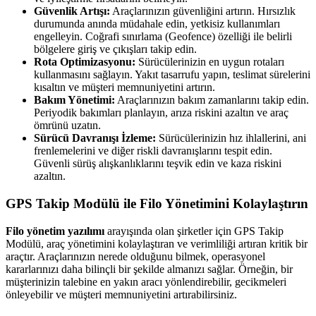
Güvenlik Artışı:
Araçlarınızın güvenliğini artırın. Hırsızlık
durumunda anında müdahale edin, yetkisiz kullanımları
engelleyin. Coğrafi sınırlama (Geofence) özelliği ile belirli
bölgelere giriş ve çıkışları takip edin.
Rota Optimizasyonu:
Sürücülerinizin en uygun rotaları
kullanmasını sağlayın. Yakıt tasarrufu yapın, teslimat sürelerini
kısaltın ve müşteri memnuniyetini artırın.
Bakım Yönetimi:
Araçlarınızın bakım zamanlarını takip edin.
Periyodik bakımları planlayın, arıza riskini azaltın ve araç
ömrünü uzatın.
Sürücü Davranışı İzleme:
Sürücülerinizin hız ihlallerini, ani
frenlemelerini ve diğer riskli davranışlarını tespit edin.
Güvenli sürüş alışkanlıklarını teşvik edin ve kaza riskini
azaltın.
GPS Takip Modülü ile Filo Yönetimini Kolaylaştırın
Filo yönetim yazılımı
arayışında olan şirketler için GPS Takip
Modülü, araç yönetimini kolaylaştıran ve verimliliği artıran kritik bir
araçtır. Araçlarınızın nerede olduğunu bilmek, operasyonel
kararlarınızı daha bilinçli bir şekilde almanızı sağlar. Örneğin, bir
müşterinizin talebine en yakın aracı yönlendirebilir, gecikmeleri
önleyebilir ve müşteri memnuniyetini artırabilirsiniz.