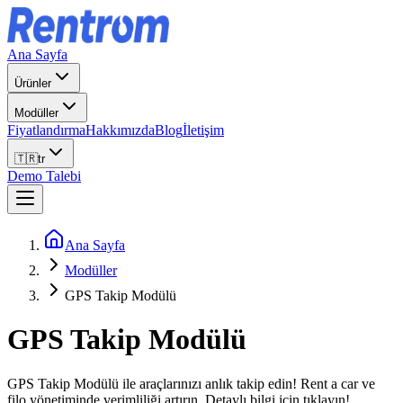
Ana Sayfa
Ürünler
Modüller
Fiyatlandırma
Hakkımızda
Blog
İletişim
🇹🇷
tr
Demo Talebi
Ana Sayfa
Modüller
GPS Takip Modülü
GPS Takip Modülü
GPS Takip Modülü ile araçlarınızı anlık takip edin! Rent a car ve
filo yönetiminde verimliliği artırın. Detaylı bilgi için tıklayın!