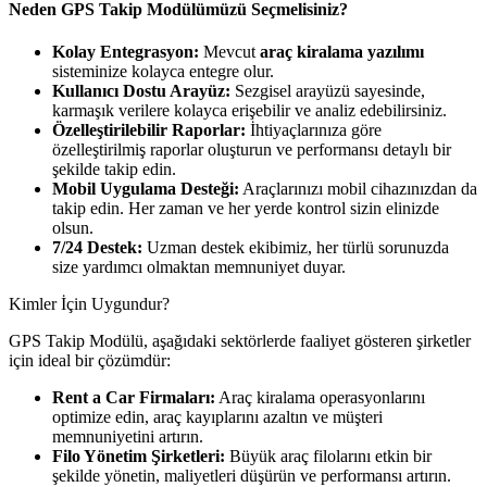
Neden GPS Takip Modülümüzü Seçmelisiniz?
Kolay Entegrasyon:
Mevcut
araç kiralama yazılımı
sisteminize kolayca entegre olur.
Kullanıcı Dostu Arayüz:
Sezgisel arayüzü sayesinde,
karmaşık verilere kolayca erişebilir ve analiz edebilirsiniz.
Özelleştirilebilir Raporlar:
İhtiyaçlarınıza göre
özelleştirilmiş raporlar oluşturun ve performansı detaylı bir
şekilde takip edin.
Mobil Uygulama Desteği:
Araçlarınızı mobil cihazınızdan da
takip edin. Her zaman ve her yerde kontrol sizin elinizde
olsun.
7/24 Destek:
Uzman destek ekibimiz, her türlü sorunuzda
size yardımcı olmaktan memnuniyet duyar.
Kimler İçin Uygundur?
GPS Takip Modülü, aşağıdaki sektörlerde faaliyet gösteren şirketler
için ideal bir çözümdür:
Rent a Car Firmaları:
Araç kiralama operasyonlarını
optimize edin, araç kayıplarını azaltın ve müşteri
memnuniyetini artırın.
Filo Yönetim Şirketleri:
Büyük araç filolarını etkin bir
şekilde yönetin, maliyetleri düşürün ve performansı artırın.