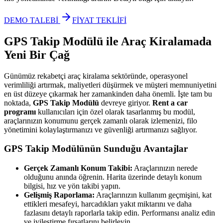
DEMO TALEBİ
FİYAT TEKLİFİ
GPS Takip Modülü ile Araç Kiralamada
Yeni Bir Çağ
Günümüz rekabetçi araç kiralama sektöründe, operasyonel
verimliliği artırmak, maliyetleri düşürmek ve müşteri memnuniyetini
en üst düzeye çıkarmak her zamankinden daha önemli. İşte tam bu
noktada,
GPS Takip Modülü
devreye giriyor.
Rent a car
programı
kullanıcıları için özel olarak tasarlanmış bu modül,
araçlarınızın konumunu gerçek zamanlı olarak izlemenizi, filo
yönetimini kolaylaştırmanızı ve güvenliği artırmanızı sağlıyor.
GPS Takip Modülünün Sunduğu Avantajlar
Gerçek Zamanlı Konum Takibi:
Araçlarınızın nerede
olduğunu anında öğrenin. Harita üzerinde detaylı konum
bilgisi, hız ve yön takibi yapın.
Gelişmiş Raporlama:
Araçlarınızın kullanım geçmişini, kat
ettikleri mesafeyi, harcadıkları yakıt miktarını ve daha
fazlasını detaylı raporlarla takip edin. Performansı analiz edin
ve iyileştirme fırsatlarını belirleyin.