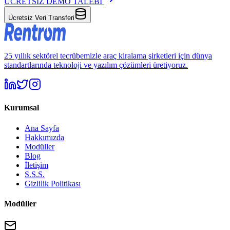
ÜCRETSİZ DEMO TALEBİ
Ücretsiz Veri Transferi
25 yıllık sektörel tecrübemizle araç kiralama şirketleri için dünya
standartlarında teknoloji ve yazılım çözümleri üretiyoruz.
Kurumsal
Ana Sayfa
Hakkımızda
Modüller
Blog
İletişim
S.S.S.
Gizlilik Politikası
Modüller