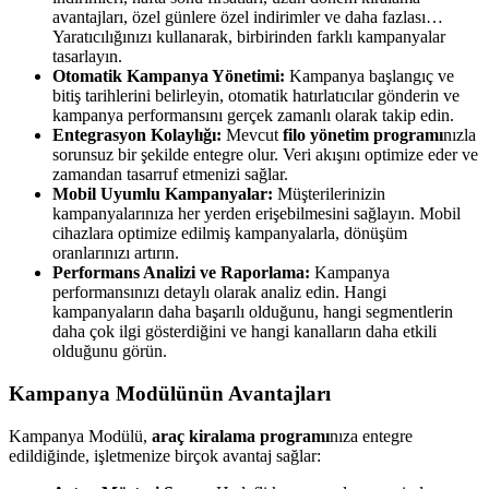
avantajları, özel günlere özel indirimler ve daha fazlası…
Yaratıcılığınızı kullanarak, birbirinden farklı kampanyalar
tasarlayın.
Otomatik Kampanya Yönetimi:
Kampanya başlangıç ve
bitiş tarihlerini belirleyin, otomatik hatırlatıcılar gönderin ve
kampanya performansını gerçek zamanlı olarak takip edin.
Entegrasyon Kolaylığı:
Mevcut
filo yönetim programı
nızla
sorunsuz bir şekilde entegre olur. Veri akışını optimize eder ve
zamandan tasarruf etmenizi sağlar.
Mobil Uyumlu Kampanyalar:
Müşterilerinizin
kampanyalarınıza her yerden erişebilmesini sağlayın. Mobil
cihazlara optimize edilmiş kampanyalarla, dönüşüm
oranlarınızı artırın.
Performans Analizi ve Raporlama:
Kampanya
performansınızı detaylı olarak analiz edin. Hangi
kampanyaların daha başarılı olduğunu, hangi segmentlerin
daha çok ilgi gösterdiğini ve hangi kanalların daha etkili
olduğunu görün.
Kampanya Modülünün Avantajları
Kampanya Modülü,
araç kiralama programı
nıza entegre
edildiğinde, işletmenize birçok avantaj sağlar: