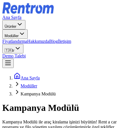
Ana Sayfa
Ürünler
Modüller
Fiyatlandırma
Hakkımızda
Blog
İletişim
🇹🇷
tr
Demo Talebi
Ana Sayfa
Modüller
Kampanya Modülü
Kampanya Modülü
Kampanya Modülü ile araç kiralama işinizi büyütün! Rent a car
programı ve filo yönetim yazılımı çözümlerimizle özel teklifler