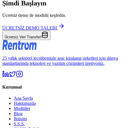
Şimdi Başlayın
Ücretsiz demo ile modülü keşfedin.
ÜCRETSİZ DEMO TALEBİ
Ücretsiz Veri Transferi
25 yıllık sektörel tecrübemizle araç kiralama şirketleri için dünya
standartlarında teknoloji ve yazılım çözümleri üretiyoruz.
Kurumsal
Ana Sayfa
Hakkımızda
Modüller
Blog
İletişim
S.S.S.