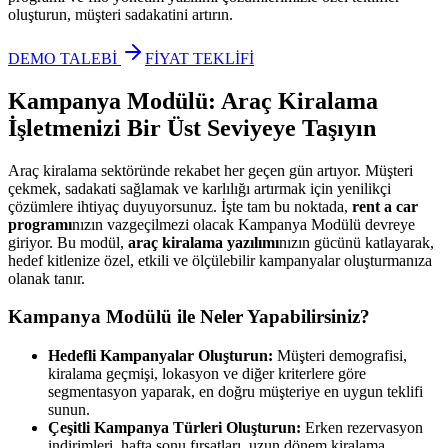
oluşturun, müşteri sadakatini artırın.
DEMO TALEBİ
FİYAT TEKLİFİ
Kampanya Modülü: Araç Kiralama
İşletmenizi Bir Üst Seviyeye Taşıyın
Araç kiralama sektöründe rekabet her geçen gün artıyor. Müşteri
çekmek, sadakati sağlamak ve karlılığı artırmak için yenilikçi
çözümlere ihtiyaç duyuyorsunuz. İşte tam bu noktada,
rent a car
programı
nızın vazgeçilmezi olacak Kampanya Modülü devreye
giriyor. Bu modül,
araç kiralama yazılımı
nızın gücünü katlayarak,
hedef kitlenize özel, etkili ve ölçülebilir kampanyalar oluşturmanıza
olanak tanır.
Kampanya Modülü ile Neler Yapabilirsiniz?
Hedefli Kampanyalar Oluşturun:
Müşteri demografisi,
kiralama geçmişi, lokasyon ve diğer kriterlere göre
segmentasyon yaparak, en doğru müşteriye en uygun teklifi
sunun.
Çeşitli Kampanya Türleri Oluşturun:
Erken rezervasyon
indirimleri, hafta sonu fırsatları, uzun dönem kiralama