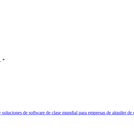
.
*
y soluciones de software de clase mundial para empresas de alquiler de 