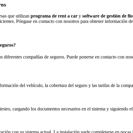
ros
sas que utilizan
programa de rent a car
y
software de gestión de flo
icientes. Póngase en contacto con nosotros para obtener información de
seguros?
on diferentes compañías de seguros. Puede ponerse en contacto con noso
ormación del vehículo, la cobertura del seguro y las tarifas de la comp
niestro, cargando los documentos necesarios en el sistema y siguiendo el
ación con su sistema actual. La instalación suele completarse en pocas 