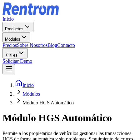
Inicio
Productos
Módulos
Precios
Sobre Nosotros
Blog
Contacto
🇪🇸
es
Solicitar Demo
Inicio
Módulos
Módulo HGS Automático
Módulo HGS Automático
Permite a los propietarios de vehículos gestionar las transacciones
HGS de forma automática y sin problemas. Seguimiento de cruces