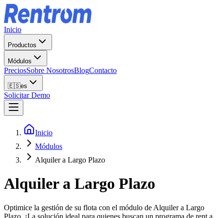
Inicio
Productos
Módulos
Precios
Sobre Nosotros
Blog
Contacto
🇪🇸
es
Solicitar Demo
Inicio
Módulos
Alquiler a Largo Plazo
Alquiler a Largo Plazo
Optimice la gestión de su flota con el módulo de Alquiler a Largo
Plazo. ¡La solución ideal para quienes buscan un programa de rent a