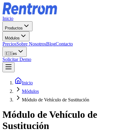
Inicio
Productos
Módulos
Precios
Sobre Nosotros
Blog
Contacto
🇪🇸
es
Solicitar Demo
Inicio
Módulos
Módulo de Vehículo de Sustitución
Módulo de Vehículo de
Sustitución