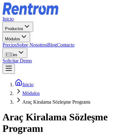
Inicio
Productos
Módulos
Precios
Sobre Nosotros
Blog
Contacto
🇪🇸
es
Solicitar Demo
Inicio
Módulos
Araç Kiralama Sözleşme Programı
Araç Kiralama Sözleşme
Programı