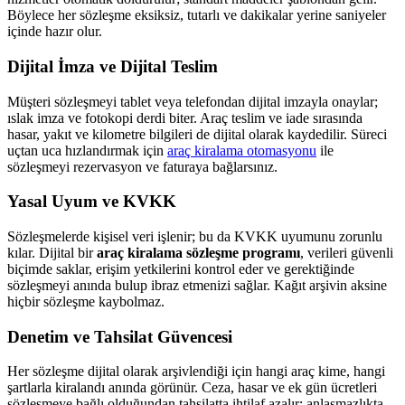
Böylece her sözleşme eksiksiz, tutarlı ve dakikalar yerine saniyeler
içinde hazır olur.
Dijital İmza ve Dijital Teslim
Müşteri sözleşmeyi tablet veya telefondan dijital imzayla onaylar;
ıslak imza ve fotokopi derdi biter. Araç teslim ve iade sırasında
hasar, yakıt ve kilometre bilgileri de dijital olarak kaydedilir. Süreci
uçtan uca hızlandırmak için
araç kiralama otomasyonu
ile
sözleşmeyi rezervasyon ve faturaya bağlarsınız.
Yasal Uyum ve KVKK
Sözleşmelerde kişisel veri işlenir; bu da KVKK uyumunu zorunlu
kılar. Dijital bir
araç kiralama sözleşme programı
, verileri güvenli
biçimde saklar, erişim yetkilerini kontrol eder ve gerektiğinde
sözleşmeyi anında bulup ibraz etmenizi sağlar. Kağıt arşivin aksine
hiçbir sözleşme kaybolmaz.
Denetim ve Tahsilat Güvencesi
Her sözleşme dijital olarak arşivlendiği için hangi araç kime, hangi
şartlarla kiralandı anında görünür. Ceza, hasar ve ek gün ücretleri
sözleşmeye bağlı olduğundan tahsilatta ihtilaf azalır; anlaşmazlıkta