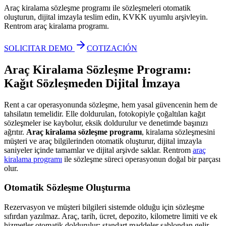
Araç kiralama sözleşme programı ile sözleşmeleri otomatik
oluşturun, dijital imzayla teslim edin, KVKK uyumlu arşivleyin.
Rentrom araç kiralama programı.
SOLICITAR DEMO
COTIZACIÓN
Araç Kiralama Sözleşme Programı:
Kağıt Sözleşmeden Dijital İmzaya
Rent a car operasyonunda sözleşme, hem yasal güvencenin hem de
tahsilatın temelidir. Elle doldurulan, fotokopiyle çoğaltılan kağıt
sözleşmeler ise kaybolur, eksik doldurulur ve denetimde başınızı
ağrıtır.
Araç kiralama sözleşme programı
, kiralama sözleşmesini
müşteri ve araç bilgilerinden otomatik oluşturur, dijital imzayla
saniyeler içinde tamamlar ve dijital arşivde saklar. Rentrom
araç
kiralama programı
ile sözleşme süreci operasyonun doğal bir parçası
olur.
Otomatik Sözleşme Oluşturma
Rezervasyon ve müşteri bilgileri sistemde olduğu için sözleşme
sıfırdan yazılmaz. Araç, tarih, ücret, depozito, kilometre limiti ve ek
hizmetler otomatik doldurulur; standart maddeler şablondan gelir.