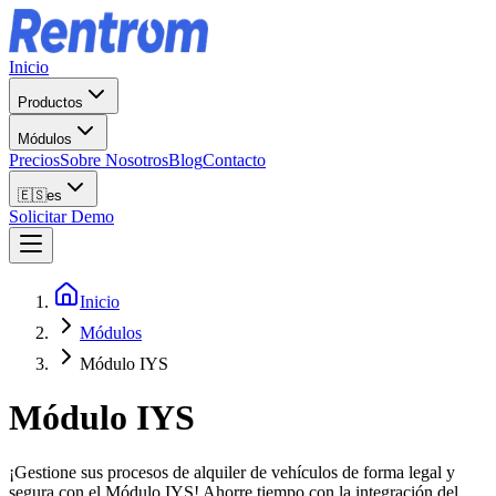
Inicio
Productos
Módulos
Precios
Sobre Nosotros
Blog
Contacto
🇪🇸
es
Solicitar Demo
Inicio
Módulos
Módulo IYS
Módulo IYS
¡Gestione sus procesos de alquiler de vehículos de forma legal y
segura con el Módulo IYS! Ahorre tiempo con la integración del