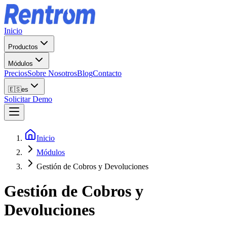
Inicio
Productos
Módulos
Precios
Sobre Nosotros
Blog
Contacto
🇪🇸
es
Solicitar Demo
Inicio
Módulos
Gestión de Cobros y Devoluciones
Gestión de Cobros y
Devoluciones