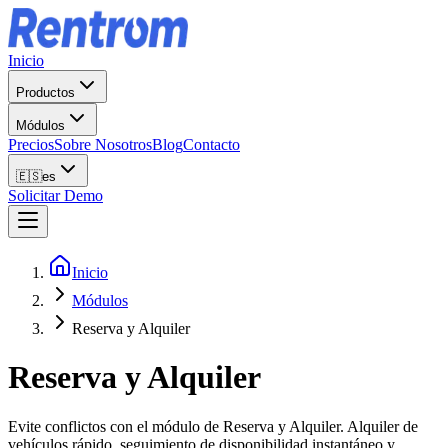
Inicio
Productos
Módulos
Precios
Sobre Nosotros
Blog
Contacto
🇪🇸
es
Solicitar Demo
Inicio
Módulos
Reserva y Alquiler
Reserva y Alquiler
Evite conflictos con el módulo de Reserva y Alquiler. Alquiler de
vehículos rápido, seguimiento de disponibilidad instantáneo y