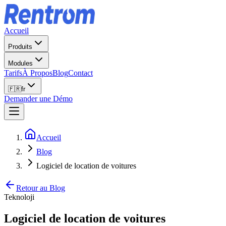
Accueil
Produits
Modules
Tarifs
À Propos
Blog
Contact
🇫🇷
fr
Demander une Démo
Accueil
Blog
Logiciel de location de voitures
Retour au Blog
Teknoloji
Logiciel de location de voitures