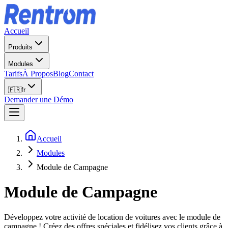
Accueil
Produits
Modules
Tarifs
À Propos
Blog
Contact
🇫🇷
fr
Demander une Démo
Accueil
Modules
Module de Campagne
Module de Campagne
Développez votre activité de location de voitures avec le module de
campagne ! Créez des offres spéciales et fidélisez vos clients grâce à