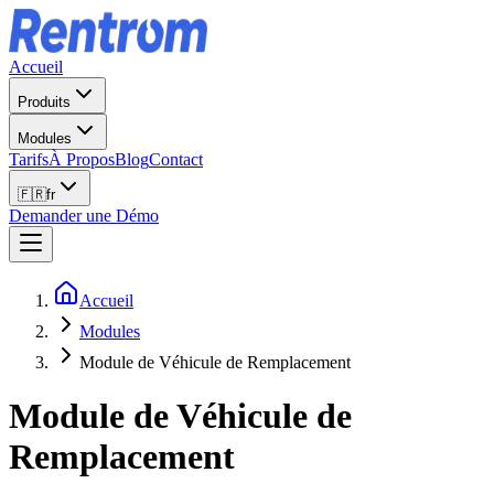
Accueil
Produits
Modules
Tarifs
À Propos
Blog
Contact
🇫🇷
fr
Demander une Démo
Accueil
Modules
Module de Véhicule de Remplacement
Module de Véhicule de
Remplacement