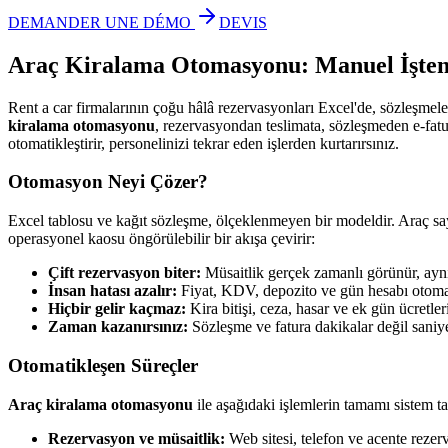
DEMANDER UNE DÉMO
DEVIS
Araç Kiralama Otomasyonu: Manuel İşten K
Rent a car firmalarının çoğu hâlâ rezervasyonları Excel'de, sözleşmele
kiralama otomasyonu
, rezervasyondan teslimata, sözleşmeden e-fatu
otomatikleştirir, personelinizi tekrar eden işlerden kurtarırsınız.
Otomasyon Neyi Çözer?
Excel tablosu ve kağıt sözleşme, ölçeklenmeyen bir modeldir. Araç sayı
operasyonel kaosu öngörülebilir bir akışa çevirir:
Çift rezervasyon biter:
Müsaitlik gerçek zamanlı görünür, aynı
İnsan hatası azalır:
Fiyat, KDV, depozito ve gün hesabı otomat
Hiçbir gelir kaçmaz:
Kira bitişi, ceza, hasar ve ek gün ücretler
Zaman kazanırsınız:
Sözleşme ve fatura dakikalar değil saniye
Otomatikleşen Süreçler
Araç kiralama otomasyonu
ile aşağıdaki işlemlerin tamamı sistem ta
Rezervasyon ve müsaitlik:
Web sitesi, telefon ve acente rezerv