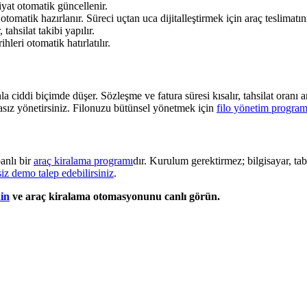
yat otomatik güncellenir.
 otomatik hazırlanır. Süreci uçtan uca dijitalleştirmek için araç teslimatı
tahsilat takibi yapılır.
leri otomatik hatırlatılır.
ciddi biçimde düşer. Sözleşme ve fatura süresi kısalır, tahsilat oranı 
asız yönetirsiniz. Filonuzu bütünsel yönetmek için
filo yönetim program
anlı bir
araç kiralama programı
dır. Kurulum gerektirmez; bilgisayar, ta
siz demo talep edebilirsiniz
.
in
ve araç kiralama otomasyonunu canlı görün.