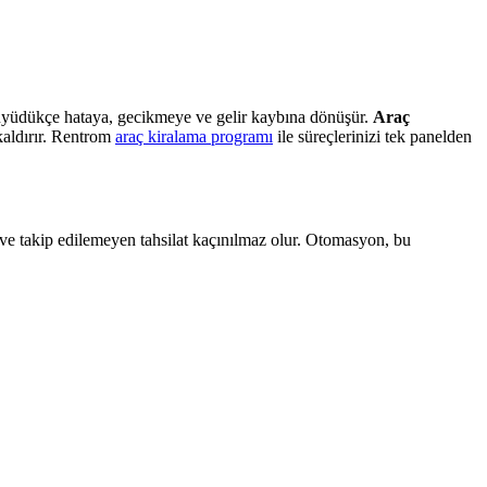
o büyüdükçe hataya, gecikmeye ve gelir kaybına dönüşür.
Araç
kaldırır. Rentrom
araç kiralama programı
ile süreçlerinizi tek panelden
a ve takip edilemeyen tahsilat kaçınılmaz olur. Otomasyon, bu