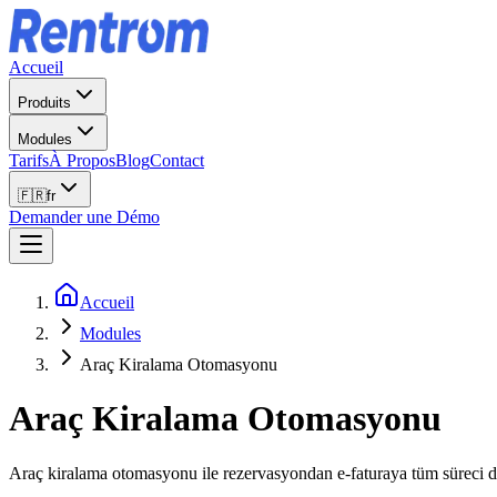
Accueil
Produits
Modules
Tarifs
À Propos
Blog
Contact
🇫🇷
fr
Demander une Démo
Accueil
Modules
Araç Kiralama Otomasyonu
Araç Kiralama Otomasyonu
Araç kiralama otomasyonu ile rezervasyondan e-faturaya tüm süreci diji