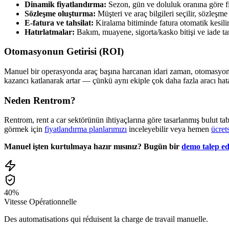
Dinamik fiyatlandırma:
Sezon, gün ve doluluk oranına göre fi
Sözleşme oluşturma:
Müşteri ve araç bilgileri seçilir, sözleşme
E-fatura ve tahsilat:
Kiralama bitiminde fatura otomatik kesilir, 
Hatırlatmalar:
Bakım, muayene, sigorta/kasko bitişi ve iade tarih
Otomasyonun Getirisi (ROI)
Manuel bir operasyonda araç başına harcanan idari zaman, otomasyonla 
kazancı katlanarak artar — çünkü aynı ekiple çok daha fazla aracı hat
Neden Rentrom?
Rentrom, rent a car sektörünün ihtiyaçlarına göre tasarlanmış bulut tab
görmek için
fiyatlandırma planlarımızı
inceleyebilir veya hemen
ücret
Manuel işten kurtulmaya hazır mısınız? Bugün bir
demo talep ed
40%
Vitesse Opérationnelle
Des automatisations qui réduisent la charge de travail manuelle.