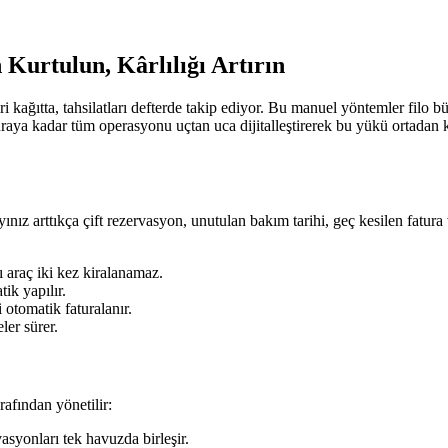
urtulun, Kârlılığı Artırın
ri kağıtta, tahsilatları defterde takip ediyor. Bu manuel yöntemler fil
raya kadar tüm operasyonu uçtan uca dijitalleştirerek bu yükü ortadan 
nız arttıkça çift rezervasyon, unutulan bakım tarihi, geç kesilen fatur
 araç iki kez kiralanamaz.
ik yapılır.
i otomatik faturalanır.
ler sürer.
rafından yönetilir:
asyonları tek havuzda birleşir.