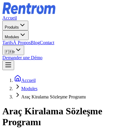
Accueil
Produits
Modules
Tarifs
À Propos
Blog
Contact
🇫🇷
fr
Demander une Démo
Accueil
Modules
Araç Kiralama Sözleşme Programı
Araç Kiralama Sözleşme
Programı