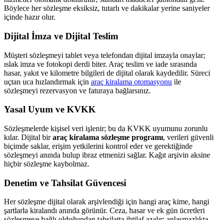
Böylece her sözleşme eksiksiz, tutarlı ve dakikalar yerine saniyeler
içinde hazır olur.
Dijital İmza ve Dijital Teslim
Müşteri sözleşmeyi tablet veya telefondan dijital imzayla onaylar;
ıslak imza ve fotokopi derdi biter. Araç teslim ve iade sırasında
hasar, yakıt ve kilometre bilgileri de dijital olarak kaydedilir. Süreci
uçtan uca hızlandırmak için
araç kiralama otomasyonu
ile
sözleşmeyi rezervasyon ve faturaya bağlarsınız.
Yasal Uyum ve KVKK
Sözleşmelerde kişisel veri işlenir; bu da KVKK uyumunu zorunlu
kılar. Dijital bir
araç kiralama sözleşme programı
, verileri güvenli
biçimde saklar, erişim yetkilerini kontrol eder ve gerektiğinde
sözleşmeyi anında bulup ibraz etmenizi sağlar. Kağıt arşivin aksine
hiçbir sözleşme kaybolmaz.
Denetim ve Tahsilat Güvencesi
Her sözleşme dijital olarak arşivlendiği için hangi araç kime, hangi
şartlarla kiralandı anında görünür. Ceza, hasar ve ek gün ücretleri
sözleşmeye bağlı olduğundan tahsilatta ihtilaf azalır; anlaşmazlıkta