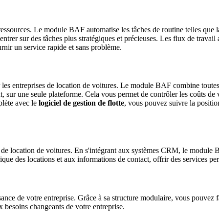
sources. Le module BAF automatise les tâches de routine telles que la ge
trer sur des tâches plus stratégiques et précieuses. Les flux de travail
rnir un service rapide et sans problème.
r les entreprises de location de voitures. Le module BAF combine toutes les
t, sur une seule plateforme. Cela vous permet de contrôler les coûts de v
mplète avec le
logiciel de gestion de flotte
, vous pouvez suivre la positio
ises de location de voitures. En s'intégrant aux systèmes CRM, le modul
que des locations et aux informations de contact, offrir des services perso
nce de votre entreprise. Grâce à sa structure modulaire, vous pouvez f
x besoins changeants de votre entreprise.