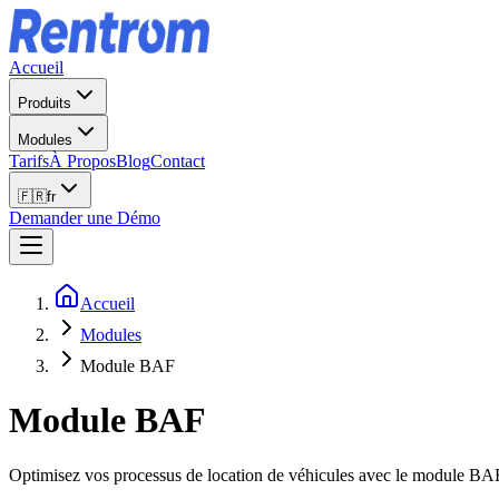
Accueil
Produits
Modules
Tarifs
À Propos
Blog
Contact
🇫🇷
fr
Demander une Démo
Accueil
Modules
Module BAF
Module BAF
Optimisez vos processus de location de véhicules avec le module BAF ! 