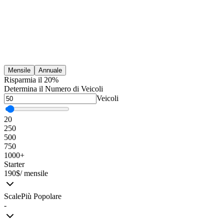
Adatti al tuo Business
Mensile
Annuale
Risparmia il 20%
Determina il Numero di Veicoli
Veicoli
20
250
500
750
1000+
Starter
190
$
/ mensile
Scale
Più Popolare
-