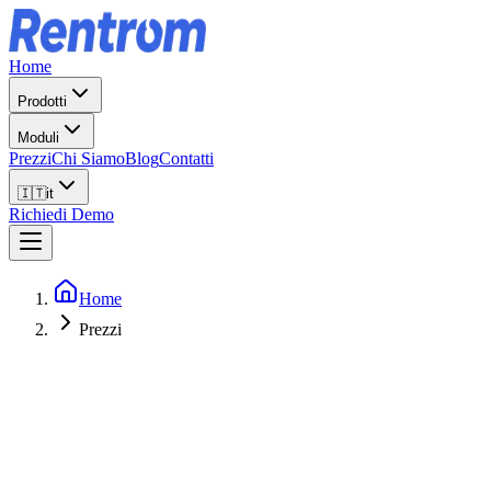
Home
Prodotti
Moduli
Prezzi
Chi Siamo
Blog
Contatti
🇮🇹
it
Richiedi Demo
Home
Prezzi