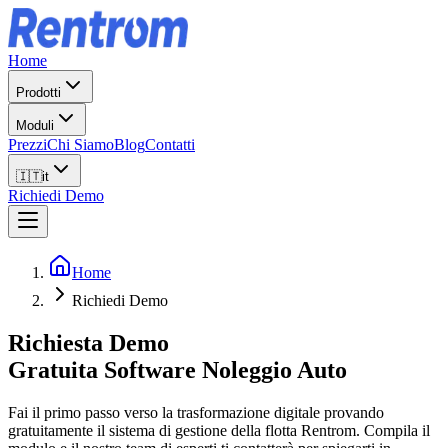
Home
Prodotti
Moduli
Prezzi
Chi Siamo
Blog
Contatti
🇮🇹
it
Richiedi Demo
Home
Richiedi Demo
Richiesta Demo
Gratuita Software Noleggio Auto
Fai il primo passo verso la trasformazione digitale provando
gratuitamente il sistema di gestione della flotta Rentrom. Compila il