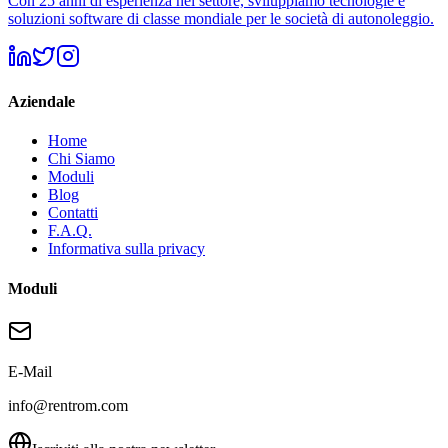
Con 25 anni di esperienza nel settore, sviluppiamo tecnologie e
soluzioni software di classe mondiale per le società di autonoleggio.
Aziendale
Home
Chi Siamo
Moduli
Blog
Contatti
F.A.Q.
Informativa sulla privacy
Moduli
E-Mail
info@rentrom.com