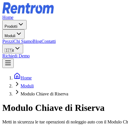
Home
Prodotti
Moduli
Prezzi
Chi Siamo
Blog
Contatti
🇮🇹
it
Richiedi Demo
Home
Moduli
Modulo Chiave di Riserva
Modulo Chiave di Riserva
Metti in sicurezza le tue operazioni di noleggio auto con il Modulo Ch