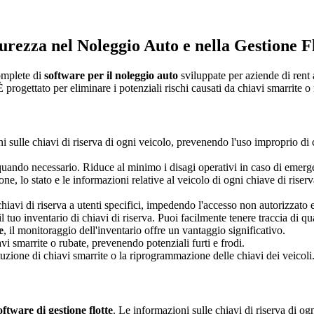
rezza nel Noleggio Auto e nella Gestione F
complete di
software per il noleggio auto
sviluppate per aziende di rent 
rogettato per eliminare i potenziali rischi causati da chiavi smarrite o r
ulle chiavi di riserva di ogni veicolo, prevenendo l'uso improprio di ch
 quando necessario. Riduce al minimo i disagi operativi in caso di emer
ione, lo stato e le informazioni relative al veicolo di ogni chiave di ri
e chiavi di riserva a utenti specifici, impedendo l'accesso non autorizzat
l tuo inventario di chiavi di riserva. Puoi facilmente tenere traccia di q
e
, il monitoraggio dell'inventario offre un vantaggio significativo.
vi smarrite o rubate, prevenendo potenziali furti e frodi.
zione di chiavi smarrite o la riprogrammazione delle chiavi dei veicoli
oftware di gestione flotte
. Le informazioni sulle chiavi di riserva di o