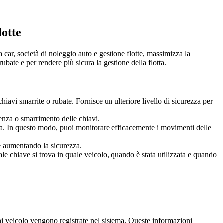
lotte
a car, società di noleggio auto e gestione flotte, massimizza la
ubate e per rendere più sicura la gestione della flotta.
iavi smarrite o rubate. Fornisce un ulteriore livello di sicurezza per
genza o smarrimento delle chiavi.
serva. In questo modo, puoi monitorare efficacemente i movimenti delle
o e aumentando la sicurezza.
uale chiave si trova in quale veicolo, quando è stata utilizzata e quando
.
gni veicolo vengono registrate nel sistema. Queste informazioni