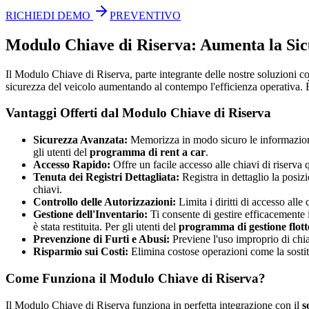
RICHIEDI DEMO
PREVENTIVO
Modulo Chiave di Riserva: Aumenta la Sicu
Il Modulo Chiave di Riserva, parte integrante delle nostre soluzioni 
sicurezza del veicolo aumentando al contempo l'efficienza operativa. È p
Vantaggi Offerti dal Modulo Chiave di Riserva
Sicurezza Avanzata:
Memorizza in modo sicuro le informazioni s
gli utenti del
programma di rent a car
.
Accesso Rapido:
Offre un facile accesso alle chiavi di riserva
Tenuta dei Registri Dettagliata:
Registra in dettaglio la posiz
chiavi.
Controllo delle Autorizzazioni:
Limita i diritti di accesso all
Gestione dell'Inventario:
Ti consente di gestire efficacemente i
è stata restituita. Per gli utenti del
programma di gestione flott
Prevenzione di Furti e Abusi:
Previene l'uso improprio di chia
Risparmio sui Costi:
Elimina costose operazioni come la sostitu
Come Funziona il Modulo Chiave di Riserva?
Il Modulo Chiave di Riserva funziona in perfetta integrazione con il
s