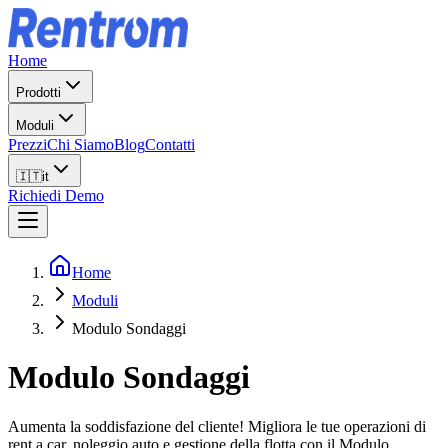
Home
Prodotti
Moduli
Prezzi
Chi Siamo
Blog
Contatti
🇮🇹
it
Richiedi Demo
Home
Moduli
Modulo Sondaggi
Modulo Sondaggi
Aumenta la soddisfazione del cliente! Migliora le tue operazioni di
rent a car, noleggio auto e gestione della flotta con il Modulo