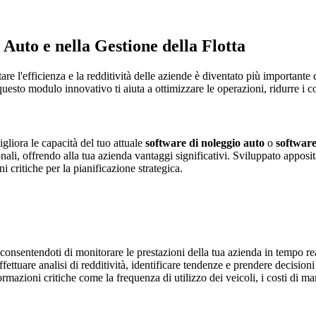
uto e nella Gestione della Flotta
are l'efficienza e la redditività delle aziende è diventato più important
questo modulo innovativo ti aiuta a ottimizzare le operazioni, ridurre i c
iora le capacità del tuo attuale
software di noleggio auto
o
software 
ionali, offrendo alla tua azienda vantaggi significativi. Sviluppato apposi
 critiche per la pianificazione strategica.
consentendoti di monitorare le prestazioni della tua azienda in tempo real
effettuare analisi di redditività, identificare tendenze e prendere decisio
formazioni critiche come la frequenza di utilizzo dei veicoli, i costi di