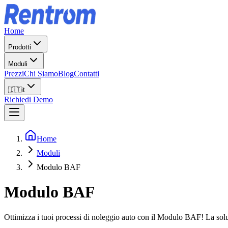
Home
Prodotti
Moduli
Prezzi
Chi Siamo
Blog
Contatti
🇮🇹
it
Richiedi Demo
Home
Moduli
Modulo BAF
Modulo BAF
Ottimizza i tuoi processi di noleggio auto con il Modulo BAF! La soluzi