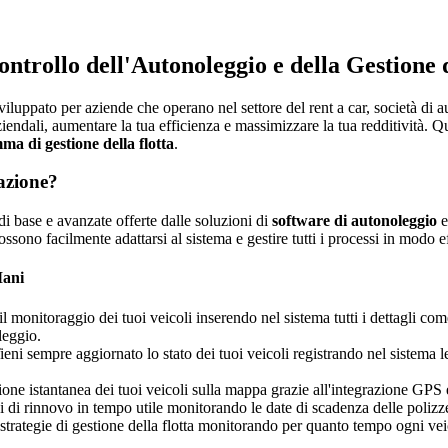
trollo dell'Autonoleggio e della Gestione d
luppato per aziende che operano nel settore del rent a car, società di a
iendali, aumentare la tua efficienza e massimizzare la tua redditività. Q
a di gestione della flotta
.
azione?
i base e avanzate offerte dalle soluzioni di
software di autonoleggio
ssono facilmente adattarsi al sistema e gestire tutti i processi in modo e
Mani
a il monitoraggio dei tuoi veicoli inserendo nel sistema tutti i dettagli 
leggio.
ni sempre aggiornato lo stato dei tuoi veicoli registrando nel sistema le 
ione istantanea dei tuoi veicoli sulla mappa grazie all'integrazione GPS 
i di rinnovo in tempo utile monitorando le date di scadenza delle polizze
 strategie di gestione della flotta monitorando per quanto tempo ogni veic