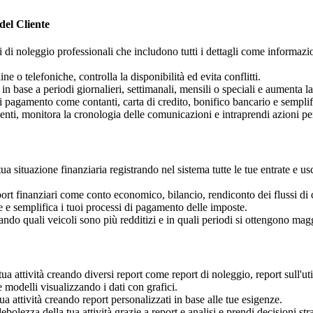
del Cliente
 di noleggio professionali che includono tutti i dettagli come informazion
ne o telefoniche, controlla la disponibilità ed evita conflitti.
n base a periodi giornalieri, settimanali, mensili o speciali e aumenta la 
i pagamento come contanti, carta di credito, bonifico bancario e sempli
clienti, monitora la cronologia delle comunicazioni e intraprendi azioni p
 tua situazione finanziaria registrando nel sistema tutte le tue entrate e
eport finanziari come conto economico, bilancio, rendiconto dei flussi di 
e e semplifica i tuoi processi di pagamento delle imposte.
zando quali veicoli sono più redditizi e in quali periodi si ottengono magg
tua attività creando diversi report come report di noleggio, report sull'util
 modelli visualizzando i dati con grafici.
ua attività creando report personalizzati in base alle tue esigenze.
ebolezza della tua attività grazie a report e analisi e prendi decisioni str