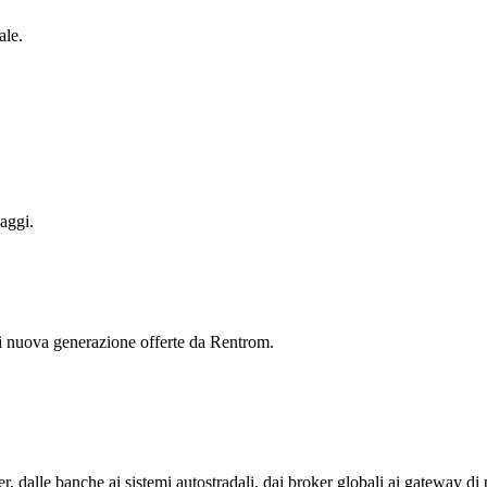
ale.
aggi.
 di nuova generazione offerte da Rentrom.
, dalle banche ai sistemi autostradali, dai broker globali ai gateway di