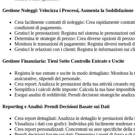
Gestione Noleggi: Velocizza i Processi, Aumenta la Soddisfazione 
Crea facilmente contratti di noleggio: Crea rapidamente contratti
condizioni di pagamento.
Gestisci le prenotazioni: Registra nel sistema le prenotazioni onli
Determina le strategie di prezzo: Crea diverse opzioni di prezzo i
Monitora le transazioni di pagamento: Registra diversi metodi d
Gestisci le relazioni con i clienti: Registra le informazioni sui 
Gestione Finanziaria: Tieni Sotto Controllo Entrate e Uscite
Registra le tue entrate e uscite in modo dettagliato: Monitora la
assicurative, stipendi del personale.
Crea report: Analizza le prestazioni della tua attività creando r
Semplifica i calcoli delle imposte: Calcola la tua base imponibil
Esegui analisi di redditività: Prendi decisioni strategiche analiz
Reporting e Analisi: Prendi Decisioni Basate sui Dati
Crea report dettagliati: Analizza in dettaglio le prestazioni della 
Visualizza i dati con grafici: Individua più facilmente tendenze e
Crea report personalizzati: Concentrati su aree specifiche della t
Prendi decisioni basate sui dati: Determina i punti di forza e di d