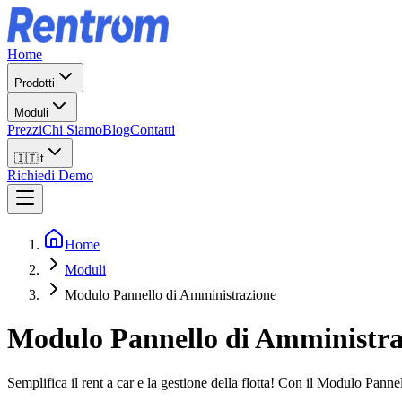
Home
Prodotti
Moduli
Prezzi
Chi Siamo
Blog
Contatti
🇮🇹
it
Richiedi Demo
Home
Moduli
Modulo Pannello di Amministrazione
Modulo Pannello di Amministra
Semplifica il rent a car e la gestione della flotta! Con il Modulo Pann