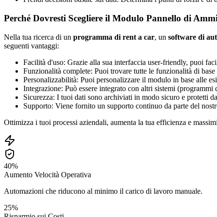
Perché Dovresti Scegliere il Modulo Pannello di Ammi
Nella tua ricerca di un
programma di rent a car
, un
software di au
seguenti vantaggi:
Facilità d'uso: Grazie alla sua interfaccia user-friendly, puoi faci
Funzionalità complete: Puoi trovare tutte le funzionalità di base e
Personalizzabilità: Puoi personalizzare il modulo in base alle esi
Integrazione: Può essere integrato con altri sistemi (programmi di
Sicurezza: I tuoi dati sono archiviati in modo sicuro e protetti d
Supporto: Viene fornito un supporto continuo da parte del nostro
Ottimizza i tuoi processi aziendali, aumenta la tua efficienza e massi
40%
Aumento Velocità Operativa
Automazioni che riducono al minimo il carico di lavoro manuale.
25%
Risparmio sui Costi