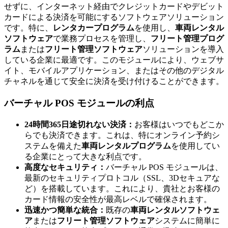
せずに、インターネット経由でクレジットカードやデビット
カードによる決済を可能にするソフトウェアソリューション
です。特に、
レンタカープログラム
を使用し、
車両レンタル
ソフトウェア
で業務プロセスを管理し、
フリート管理プログ
ラム
または
フリート管理ソフトウェア
ソリューションを導入
している企業に最適です。このモジュールにより、ウェブサ
イト、モバイルアプリケーション、またはその他のデジタル
チャネルを通じて安全に決済を受け付けることができます。
バーチャル POS モジュールの利点
24時間365日途切れない決済：
お客様はいつでもどこか
らでも決済できます。これは、特にオンライン予約シ
ステムを備えた
車両レンタルプログラム
を使用してい
る企業にとって大きな利点です。
高度なセキュリティ：
バーチャル POS モジュールは、
最新のセキュリティプロトコル（SSL、3Dセキュアな
ど）を搭載しています。これにより、貴社とお客様の
カード情報の安全性が最高レベルで確保されます。
迅速かつ簡単な統合：
既存の
車両レンタルソフトウェ
ア
または
フリート管理ソフトウェア
システムに簡単に