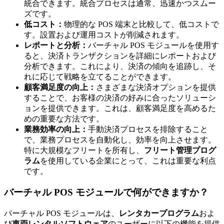
統合できます。統合プロセスは通常、迅速かつスムー
ズです。
低コスト：
物理的な POS 端末と比較して、低コストで
す。設置および運用コストが削減されます。
レポートと分析：
バーチャル POS モジュールを使用す
ると、決済トランザクションを詳細にレポートおよび
分析できます。これにより、決済の傾向を追跡し、そ
れに応じて戦略を立てることができます。
顧客満足度の向上：
さまざまな決済オプションを提供
することで、お客様の決済の好みに合ったソリューシ
ョンを提供できます。これは、顧客満足度を高めるた
めの重要な方法です。
業務効率の向上：
手動決済プロセスを排除すること
で、業務プロセスを自動化し、効率を向上させます。
特に大規模なフリートを所有し、
フリート管理プログ
ラム
を使用している企業にとって、これは重要な利点
です。
バーチャル POS モジュールで何ができますか？
バーチャル POS モジュールは、
レンタカープログラム
およ
び
車両レンタルソフトウェア
のユーザーに以下の機能を提供