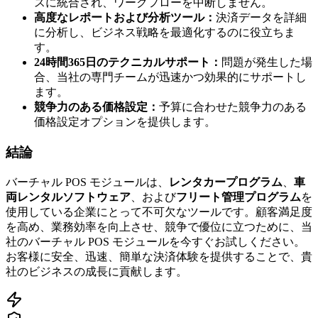
スに統合され、ワークフローを中断しません。
高度なレポートおよび分析ツール：
決済データを詳細
に分析し、ビジネス戦略を最適化するのに役立ちま
す。
24時間365日のテクニカルサポート：
問題が発生した場
合、当社の専門チームが迅速かつ効果的にサポートし
ます。
競争力のある価格設定：
予算に合わせた競争力のある
価格設定オプションを提供します。
結論
バーチャル POS モジュールは、
レンタカープログラム
、
車
両レンタルソフトウェア
、および
フリート管理プログラム
を
使用している企業にとって不可欠なツールです。顧客満足度
を高め、業務効率を向上させ、競争で優位に立つために、当
社のバーチャル POS モジュールを今すぐお試しください。
お客様に安全、迅速、簡単な決済体験を提供することで、貴
社のビジネスの成長に貢献します。