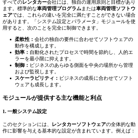
すべての
レンタカー
会社には、独自の運用原則と目標があり
ます。標準的な
車両管理プログラム
または
車両管理ソフトウ
ェア
では、これらの違いを完全に満たすことができない場合
があります。「システム設定とパラメータ」モジュールを使
用すると、次のことを完全に制御できます。
柔軟性：
会社の独自の要件に合わせてソフトウェアの
動作を構成します。
効率：
自動化されたプロセスで時間を節約し、人的エ
ラーを最小限に抑えます。
制御：
ビジネスのあらゆる側面を中央の場所から管理
および監視します。
スケーラビリティ：
ビジネスの成長に合わせてソフト
ウェアも成長します。
モジュールが提供する主な機能と利点
1. 一般システム設定
このセクションには、
レンタカーソフトウェア
の全体的な動
作に影響を与える基本的な設定が含まれています。例えば：