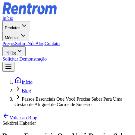
Início
Produtos
Módulos
Preços
Sobre Nós
Blog
Contato
🇵🇹
pt
Solicitar Demonstração
Início
Blog
Passos Essenciais Que Você Precisa Saber Para Uma
Gestão de Aluguel de Carros de Sucesso
Voltar ao Blog
Sektörel Haberler