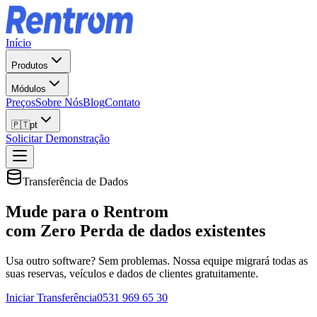
Início
Produtos
Módulos
Preços
Sobre Nós
Blog
Contato
🇵🇹
pt
Solicitar Demonstração
Transferência de Dados
Mude para o Rentrom
com Zero Perda
de dados existentes
Usa outro software? Sem problemas. Nossa equipe migrará todas as
suas reservas, veículos e dados de clientes gratuitamente.
Iniciar Transferência
0531 969 65 30