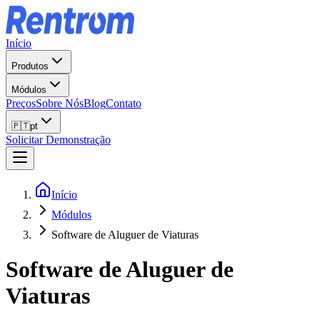
Início
Produtos
Módulos
Preços
Sobre Nós
Blog
Contato
🇵🇹
pt
Solicitar Demonstração
Início
Módulos
Software de Aluguer de Viaturas
Software de Aluguer de
Viaturas