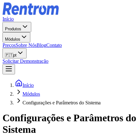
Início
Produtos
Módulos
Preços
Sobre Nós
Blog
Contato
🇵🇹
pt
Solicitar Demonstração
Início
Módulos
Configurações e Parâmetros do Sistema
Configurações e Parâmetros do
Sistema