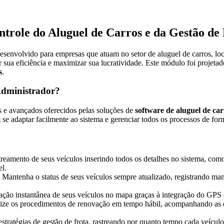
trole do Aluguel de Carros e da Gestão de
senvolvido para empresas que atuam no setor de aluguel de carros, loc
 sua eficiência e maximizar sua lucratividade. Este módulo foi projet
s
.
Administrador?
s e avançados oferecidos pelas soluções de
software de aluguel de car
e adaptar facilmente ao sistema e gerenciar todos os processos de form
streamento de seus veículos inserindo todos os detalhes no sistema, co
el.
ntenha o status de seus veículos sempre atualizado, registrando manut
ização instantânea de seus veículos no mapa graças à integração do GPS 
lize os procedimentos de renovação em tempo hábil, acompanhando as d
stratégias de gestão de frota, rastreando por quanto tempo cada veículo 