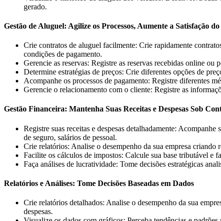
gerado.
Gestão de Aluguel: Agilize os Processos, Aumente a Satisfação do
Crie contratos de aluguel facilmente: Crie rapidamente contrato
condições de pagamento.
Gerencie as reservas: Registre as reservas recebidas online ou po
Determine estratégias de preços: Crie diferentes opções de pre
Acompanhe os processos de pagamento: Registre diferentes méto
Gerencie o relacionamento com o cliente: Registre as informaçõ
Gestão Financeira: Mantenha Suas Receitas e Despesas Sob Cont
Registre suas receitas e despesas detalhadamente: Acompanhe su
de seguro, salários de pessoal.
Crie relatórios: Analise o desempenho da sua empresa criando r
Facilite os cálculos de impostos: Calcule sua base tributável e 
Faça análises de lucratividade: Tome decisões estratégicas anali
Relatórios e Análises: Tome Decisões Baseadas em Dados
Crie relatórios detalhados: Analise o desempenho da sua empresa 
despesas.
Visualize os dados com gráficos: Perceba tendências e padrões 