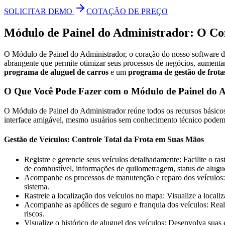
SOLICITAR DEMO
COTAÇÃO DE PREÇO
Módulo de Painel do Administrador: O Con
O Módulo de Painel do Administrador, o coração do nosso software de
abrangente que permite otimizar seus processos de negócios, aumentar
programa de aluguel de carros
e um
programa de gestão de frota
O Que Você Pode Fazer com o Módulo de Painel do 
O Módulo de Painel do Administrador reúne todos os recursos básico
interface amigável, mesmo usuários sem conhecimento técnico podem s
Gestão de Veículos: Controle Total da Frota em Suas Mãos
Registre e gerencie seus veículos detalhadamente: Facilite o ra
de combustível, informações de quilometragem, status de alugu
Acompanhe os processos de manutenção e reparo dos veículos: Ma
sistema.
Rastreie a localização dos veículos no mapa: Visualize a local
Acompanhe as apólices de seguro e franquia dos veículos: Rea
riscos.
Visualize o histórico de aluguel dos veículos: Desenvolva suas e