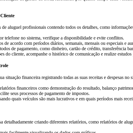
 Cliente
s de aluguel profissionais contendo todos os detalhes, como informações
r telefone no sistema, verifique a disponibilidade e evite conflitos.
ços de acordo com períodos diários, semanais, mensais ou especiais e au
dos de pagamento, como dinheiro, cartão de crédito, transferência ba
es do cliente, acompanhe o histórico de comunicação e realize estudos p
role
a situação financeira registrando todas as suas receitas e despesas no 
elatórios financeiros como demonstração do resultado, balanço patrimo
facilite seus processos de pagamento de impostos.
sando quais veículos são mais lucrativos e em quais períodos mais receit
detalhadamente criando diferentes relatórios, como relatórios de aluguel,
mais facilmente visualizando os dados com gráficos.