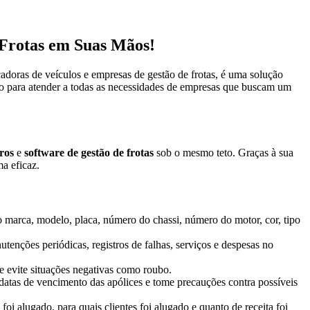
 Frotas em Suas Mãos!
adoras de veículos e empresas de gestão de frotas, é uma solução
ado para atender a todas as necessidades de empresas que buscam um
ros
e
software de gestão de frotas
sob o mesmo teto. Graças à sua
a eficaz.
mo marca, modelo, placa, número do chassi, número do motor, cor, tipo
enções periódicas, registros de falhas, serviços e despesas no
e evite situações negativas como roubo.
atas de vencimento das apólices e tome precauções contra possíveis
foi alugado, para quais clientes foi alugado e quanto de receita foi