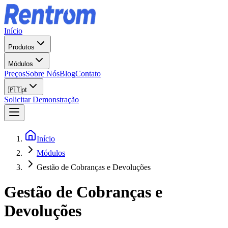
Início
Produtos
Módulos
Preços
Sobre Nós
Blog
Contato
🇵🇹
pt
Solicitar Demonstração
Início
Módulos
Gestão de Cobranças e Devoluções
Gestão de Cobranças e
Devoluções