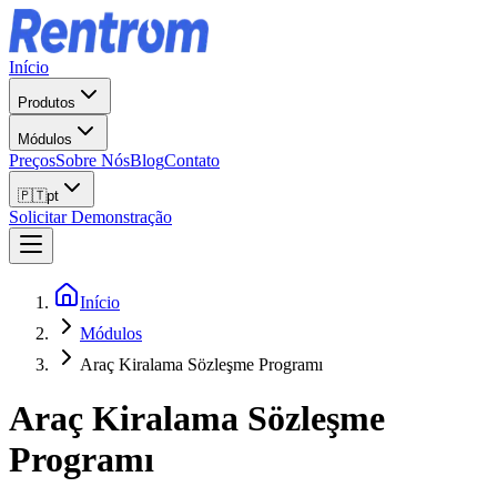
Início
Produtos
Módulos
Preços
Sobre Nós
Blog
Contato
🇵🇹
pt
Solicitar Demonstração
Início
Módulos
Araç Kiralama Sözleşme Programı
Araç Kiralama Sözleşme
Programı