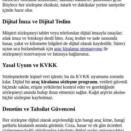
Böylece her sözleşme eksiksiz, tutarlı ve dakikalar yerine saniyeler
içinde hazır olur.
Dijital İmza ve Dijital Teslim
Müşteri sözleşmeyi tablet veya telefondan dijital imzayla onaylar;
ıslak imza ve fotokopi derdi biter. Araç teslim ve iade sırasında
hasar, yakıt ve kilometre bilgileri de dijital olarak kaydedilir. Süreci
uçtan uca hızlandırmak için
araç kiralama otomasyonu
ile
sözleşmeyi rezervasyon ve faturaya bağlarsınız.
Yasal Uyum ve KVKK
Sözleşmelerde kişisel veri işlenir; bu da KVKK uyumunu zorunlu
kılar. Dijital bir
araç kiralama sözleşme programı
, verileri güvenli
biçimde saklar, erişim yetkilerini kontrol eder ve gerektiğinde
sözleşmeyi anında bulup ibraz etmenizi sağlar. Kağıt arşivin aksine
hiçbir sözleşme kaybolmaz.
Denetim ve Tahsilat Güvencesi
Her sözleşme dijital olarak arşivlendiği için hangi araç kime, hangi
şartlarla kiralandı anında görünür. Ceza, hasar ve ek gün ücretleri
sözleşmeye bağlı olduğundan tahsilatta ihtilaf azalır; anlaşmazlıkta