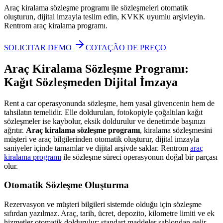
Araç kiralama sözleşme programı ile sözleşmeleri otomatik
oluşturun, dijital imzayla teslim edin, KVKK uyumlu arşivleyin.
Rentrom araç kiralama programı.
SOLICITAR DEMO
COTAÇÃO DE PREÇO
Araç Kiralama Sözleşme Programı:
Kağıt Sözleşmeden Dijital İmzaya
Rent a car operasyonunda sözleşme, hem yasal güvencenin hem de
tahsilatın temelidir. Elle doldurulan, fotokopiyle çoğaltılan kağıt
sözleşmeler ise kaybolur, eksik doldurulur ve denetimde başınızı
ağrıtır.
Araç kiralama sözleşme programı
, kiralama sözleşmesini
müşteri ve araç bilgilerinden otomatik oluşturur, dijital imzayla
saniyeler içinde tamamlar ve dijital arşivde saklar. Rentrom
araç
kiralama programı
ile sözleşme süreci operasyonun doğal bir parçası
olur.
Otomatik Sözleşme Oluşturma
Rezervasyon ve müşteri bilgileri sistemde olduğu için sözleşme
sıfırdan yazılmaz. Araç, tarih, ücret, depozito, kilometre limiti ve ek
hizmetler otomatik doldurulur; standart maddeler şablondan gelir.