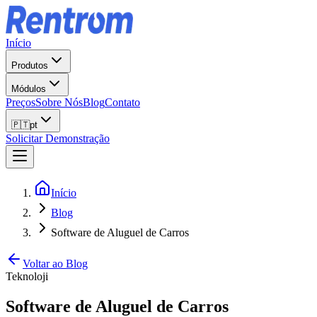
Início
Produtos
Módulos
Preços
Sobre Nós
Blog
Contato
🇵🇹
pt
Solicitar Demonstração
Início
Blog
Software de Aluguel de Carros
Voltar ao Blog
Teknoloji
Software de Aluguel de Carros