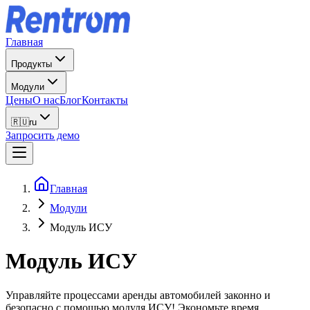
Главная
Продукты
Модули
Цены
О нас
Блог
Контакты
🇷🇺
ru
Запросить демо
Главная
Модули
Модуль ИСУ
Модуль ИСУ
Управляйте процессами аренды автомобилей законно и
безопасно с помощью модуля ИСУ! Экономьте время