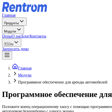
Главная
Продукты
Модули
Цены
О нас
Блог
Контакты
🇷🇺
ru
Запросить демо
Главная
Модули
Программное обеспечение для аренды автомобилей
Программное обеспечение для
Положите конец операционному хаосу с помощью программного 
автопарком безошибочно с одного экрана.