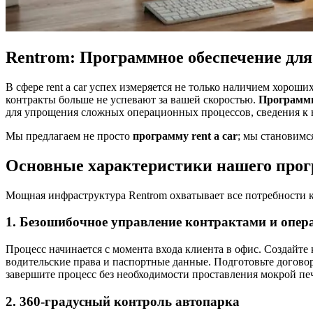
Rentrom: Программное обеспечение для
В сфере rent a car успех измеряется не только наличием хоро
контракты больше не успевают за вашей скоростью.
Программн
для упрощения сложных операционных процессов, сведения к
Мы предлагаем не просто
программу rent a car
; мы становимс
Основные характеристики нашего прог
Мощная инфраструктура Rentrom охватывает все потребности к
1. Безошибочное управление контрактами и опе
Процесс начинается с момента входа клиента в офис. Создайте
водительские права и паспортные данные. Подготовьте договор
завершите процесс без необходимости проставления мокрой п
2. 360-градусный контроль автопарка