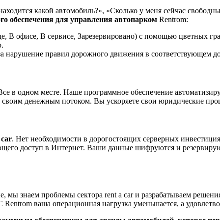
е находится какой автомобиль?», «Сколько у меня сейчас свобод
го обеспечения для управления автопарком
Rentrom:
е, В офисе, В сервисе, Зарезервировано) с помощью цветных гр
.
 нарушение правил дорожного движения в соответствующем до
 Все в одном месте. Наше программное обеспечение автоматизир
те своим денежным потоком. Вы ускоряете свои юридические про
 car
. Нет необходимости в дорогостоящих серверных инвестици
ющего доступ в Интернет. Ваши данные шифруются и резервирую
 мы знаем проблемы сектора rent a car и разрабатываем решени
С Rentrom ваша операционная нагрузка уменьшается, а удовлетв