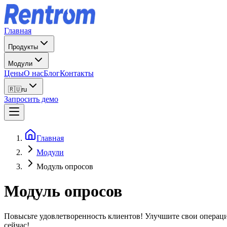
Главная
Продукты
Модули
Цены
О нас
Блог
Контакты
🇷🇺
ru
Запросить демо
Главная
Модули
Модуль опросов
Модуль опросов
Повысьте удовлетворенность клиентов! Улучшите свои операц
сейчас!