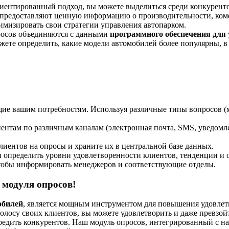
ентированный подход, вы можете выделиться среди конкурентов
предоставляют ценную информацию о производительности, комф
имизировать свои стратегии управления автопарком.
росов объединяются с данными
программного обеспечения для
ете определить, какие модели автомобилей более популярны, в
щие вашим потребностям. Используя различные типы вопросов 
нтам по различным каналам (электронная почта, SMS, уведомлени
иентов на опросы и храните их в центральной базе данных.
определить уровни удовлетворенности клиентов, тенденции и о
чтобы информировать менеджеров и соответствующие отделы.
 модуля опросов!
обилей
, является мощным инструментом для повышения удовлет
лосу своих клиентов, вы можете удовлетворить и даже превзой
передить конкурентов. Наш модуль опросов, интегрированный с