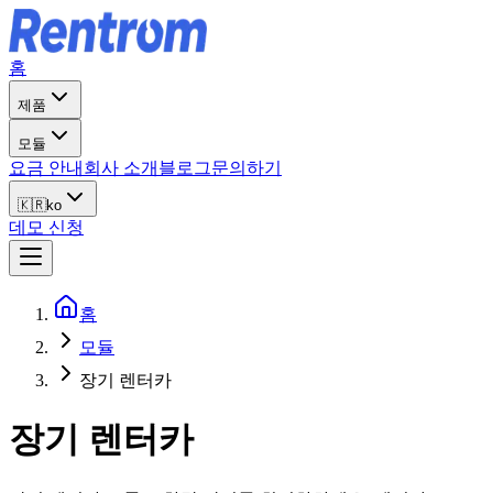
홈
제품
모듈
요금 안내
회사 소개
블로그
문의하기
🇰🇷
ko
데모 신청
홈
모듈
장기 렌터카
장기 렌터카