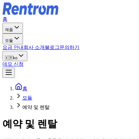
홈
제품
모듈
요금 안내
회사 소개
블로그
문의하기
🇰🇷
ko
데모 신청
홈
모듈
예약 및 렌탈
예약 및 렌탈